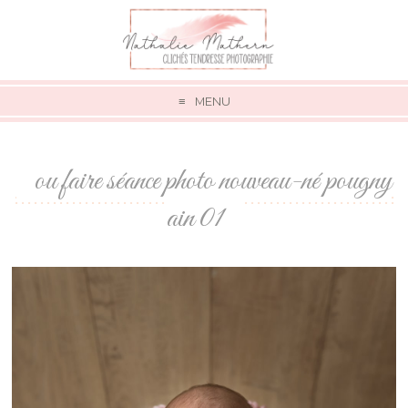
MENU
ou faire séance photo nouveau-né pougny
ain 01